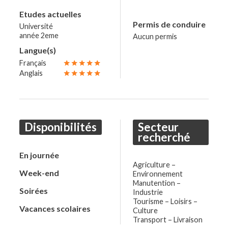
Mis à jour le 05/05/2025
Etudes actuelles
Permis de conduire
Université
année 2eme
Aucun permis
favorite_border
forum
Langue(s)
fmd_good
person
Alice Douce
Landen
27 ans
Français
star
star
star
star
star
Anglais
star
star
star
star
star
school
Gestion Durable des terres
Disponibilités
Secteur
recherché
Mis à jour le 05/05/2025
En journée
Agriculture –
Week-end
Environnement
favorite_border
forum
Manutention –
Soirées
Industrie
fmd_good
person
Aminata
Namur
18 ans
Tourisme – Loisirs –
Vacances scolaires
Culture
Transport – Livraison
school
Science forte