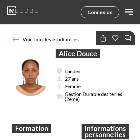
Connexion
Retour à l'accueil
ios_share
favorite_border
forum
west
Voir tous les étudiant.es
Résultats
Filtres
Alice Douce
fmd_good
Landen
person
27 ans
favorite_border
forum
female
Femme
fmd_good
person
Stefano
Uccle
22 ans
Gestion Durable des terres
school
(2eme)
school
ingenieur informatique
Formation
Informations
personnelles