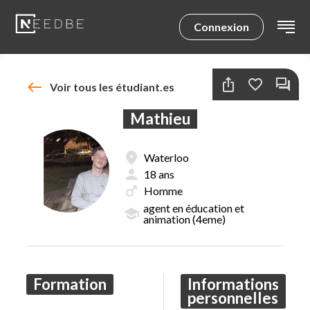
Connexion
Retour à l'accueil
ios_share
favorite_border
forum
west
Voir tous les étudiant.es
Résultats
Filtres
Mathieu
fmd_good
Waterloo
person
18 ans
favorite_border
forum
male
Homme
fmd_good
person
Carine
Liège
18 ans
agent en éducation et
school
animation (4eme)
school
Science sociale
Formation
Informations
personnelles