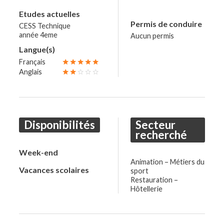
Mis à jour le 18/05/2025
Etudes actuelles
Permis de conduire
CESS Technique
année 4eme
Aucun permis
favorite_border
forum
Langue(s)
fmd_good
person
Noa
Herstal
20 ans
Français
star
star
star
star
star
Anglais
star
star
star_border
star_border
star_border
school
Commerce extérieur
Disponibilités
Secteur
recherché
Mis à jour le 09/05/2025
Week-end
Animation – Métiers du
Vacances scolaires
sport
favorite_border
forum
Restauration –
Hôtellerie
fmd_good
person
Amelia
Liège
19 ans
school
Esthétique