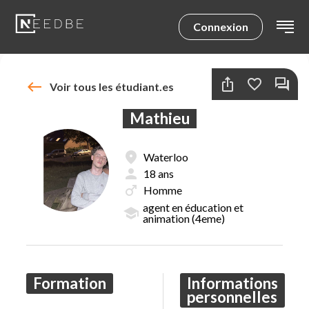
Connexion
Retour à l'accueil
ios_share
favorite_border
forum
west
Voir tous les étudiant.es
Résultats
Filtres
Mathieu
fmd_good
Waterloo
person
18 ans
favorite_border
forum
male
Homme
fmd_good
person
Cyril
Châtelet
29 ans
agent en éducation et
school
animation (4eme)
school
Éducateur A2
Formation
Informations
personnelles