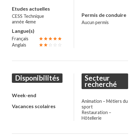
Mis à jour le 06/12/2024
Etudes actuelles
Permis de conduire
CESS Technique
année 4eme
Aucun permis
favorite_border
forum
Langue(s)
fmd_good
person
Maria
Charleroi
19 ans
Français
star
star
star
star
star
Anglais
star
star
star_border
star_border
star_border
school
éducatrice spécialisé
Disponibilités
Secteur
recherché
Mis à jour le 03/12/2024
Week-end
Animation – Métiers du
Vacances scolaires
sport
favorite_border
forum
Restauration –
Hôtellerie
fmd_good
person
Kendach
Courcelles
22 ans
school
Gestion d’entreprise