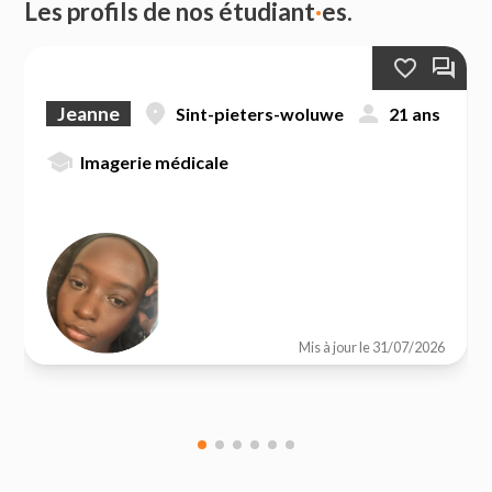
Les profils de nos étudiant
·
es.
favorite_border
forum
fmd_good
person
Jeanne
sint-pieters-woluwe
21 ans
school
Imagerie médicale
Mis à jour le 31/07/2026