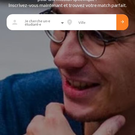
Inscrivez-vous maintenant et trouvez votre match parfait.
person
fmd_good
Je cherche un·e
arrow_forward
étudiant·e