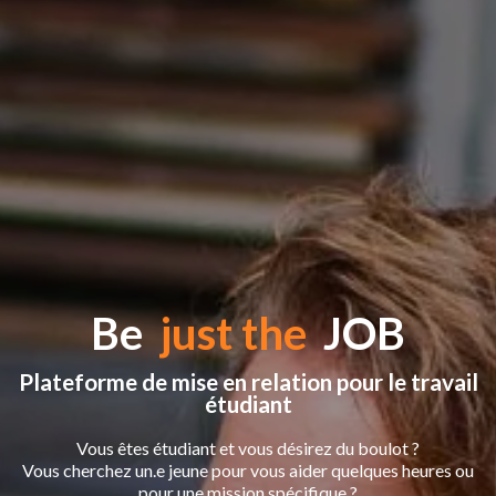
Be
just the
JOB
Plateforme de mise en relation pour le travail
étudiant
Vous êtes étudiant et vous désirez du boulot ?
Vous cherchez un.e jeune pour vous aider quelques heures ou
pour une mission spécifique ?