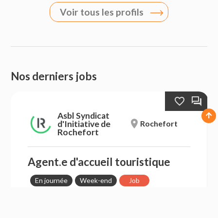
Voir tous les profils
Nos derniers jobs
favorite_border
forum
Asbl Syndicat
arrow_upward
room
d'Initiative de
Rochefort
Rochefort
Agent.e d'accueil touristique
En journée
Week-end
Job